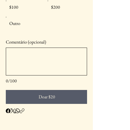
$100
$200
Outro
Comentário (opcional)
0/100
Doar $20