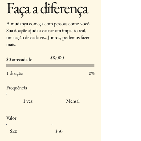
Faça a diferença
A mudança começa com pessoas como você.
Sua doação ajuda a causar um impacto real,
uma ação de cada vez. Juntos, podemos fazer
mais.
Meta
$8,000
$0 arrecadado
de
arrecadação
de
fundos:
1 doação
0%
$8,000
Frequência
1 vez
Mensal
Valor
$20
$50